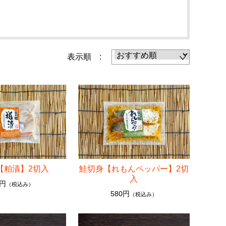
表示順 :
【粕漬】2切入
鮭切身【れもんペッパー】2切
入
0円
（税込み）
580円
（税込み）