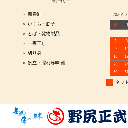
カテゴリー
新巻鮭
2026年
いくら・筋子
日
とば・乾物製品
2
3
一夜干し
9
1
切り身
16
1
帆立・濡れ珍味 他
23
2
30
3
ネッ