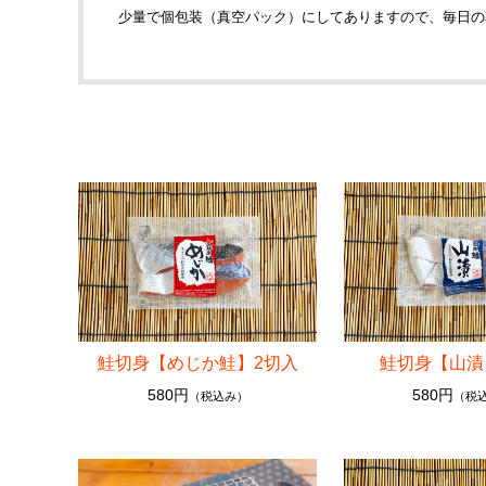
少量で個包装（真空パック）にしてありますので、毎日の
切り身
帆立・濡れ珍味 他
鮭切身【めじか鮭】2切入
鮭切身【山漬
580円
580円
（税込み）
（税