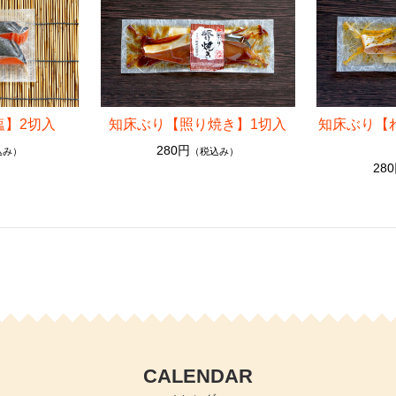
塩】2切入
知床ぶり【照り焼き】1切入
知床ぶり【
280円
込み）
（税込み）
28
CALENDAR