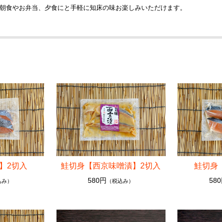
朝食やお弁当、夕食にと手軽に知床の味お楽しみいただけます。
】2切入
鮭切身【西京味噌漬】2切入
鮭切身
580円
58
込み）
（税込み）