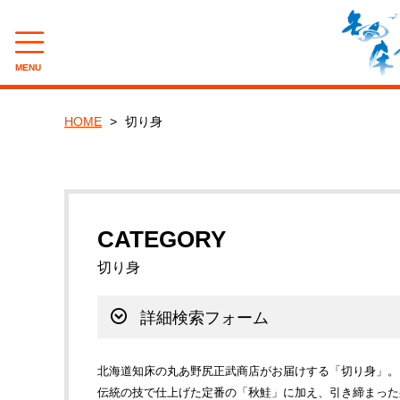
MENU
CAMPAIGN
HOME
切り身
夏のバーベキュー(BBQ)キャンペーン
8月企画『旨辛たこジャン』キャンペーン
CATEGORY
CATEGORY
切り身
新巻鮭
詳細検索フォーム
いくら・筋子
とば・乾物製品
北海道知床の丸あ野尻正武商店がお届けする「切り身」。
伝統の技で仕上げた定番の「秋鮭」に加え、引き締まった
一夜干し