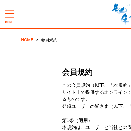
MENU
CAMPAIGN
HOME
会員規約
夏のバーベキュー(BBQ)キャンペーン
8月企画『旨辛たこジャン』キャンペーン
会員規約
CATEGORY
この会員規約（以下、「本規約
新巻鮭
サイト上で提供するオンライン
るものです。
いくら・筋子
登録ユーザーの皆さま（以下、
とば・乾物製品
第1条（適用）
本規約は、ユーザーと当社との
一夜干し