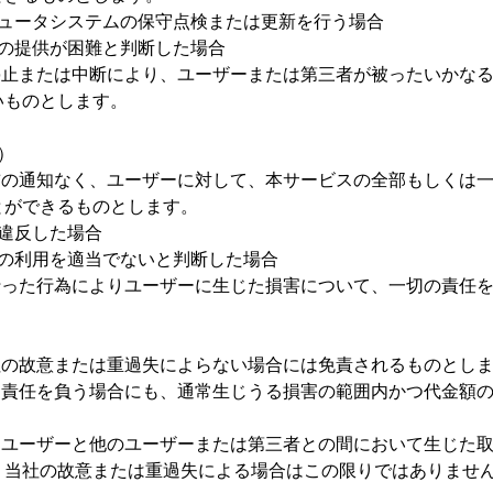
ピュータシステムの保守点検または更新を行う場合
スの提供が困難と判断した場合
停止または中断により、ユーザーまたは第三者が被ったいかな
いものとします。
）
前の通知なく、ユーザーに対して、本サービスの全部もしくは
とができるものとします。
違反した場合
スの利用を適当でないと判断した場合
行った行為によりユーザーに生じた損害について、一切の責任
社の故意または重過失によらない場合には免責されるものとし
て責任を負う場合にも、通常生じうる損害の範囲内かつ代金額
、ユーザーと他のユーザーまたは第三者との間において生じた
、当社の故意または重過失による場合はこの限りではありませ