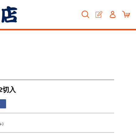
2切入
る
み）