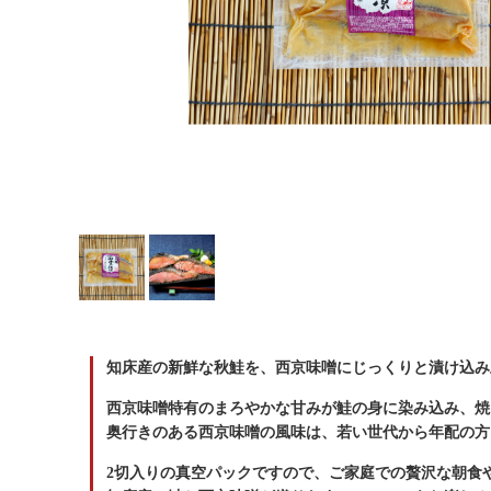
切り身
帆立・濡れ珍味 他
知床産の新鮮な秋鮭を、西京味噌にじっくりと漬け込み
西京味噌特有のまろやかな甘みが鮭の身に染み込み、焼
奥行きのある西京味噌の風味は、若い世代から年配の方
2切入りの真空パックですので、ご家庭での贅沢な朝食