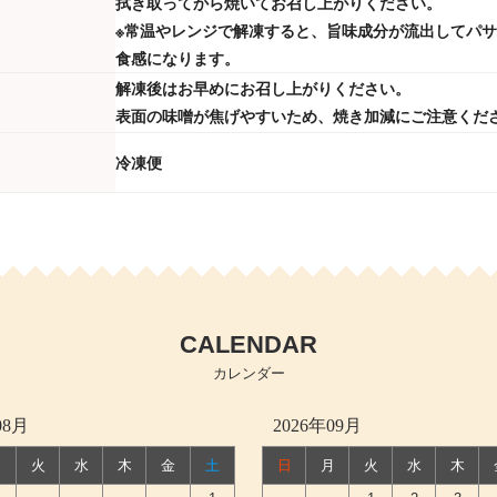
拭き取ってから焼いてお召し上がりください。
※常温やレンジで解凍すると、旨味成分が流出してパ
食感になります。
解凍後はお早めにお召し上がりください。
表面の味噌が焦げやすいため、焼き加減にご注意くだ
冷凍便
CALENDAR
カレンダー
08月
2026年09月
月
火
水
木
金
土
日
月
火
水
木