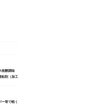
米発酵調味
増粘剤（加工
パー等で軽く