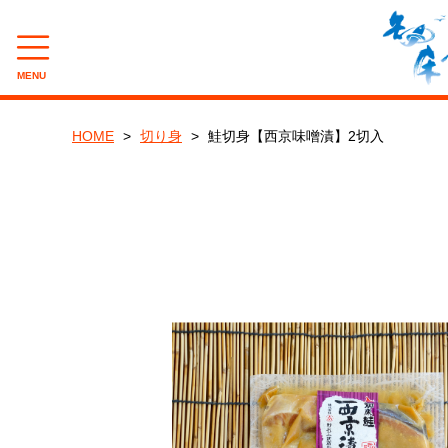
MENU
CAMPAIGN
HOME
切り身
鮭切身【西京味噌漬】2切入
夏のバーベキュー(BBQ)キャンペーン
8月企画『旨辛たこジャン』キャンペーン
CATEGORY
新巻鮭
いくら・筋子
とば・乾物製品
一夜干し