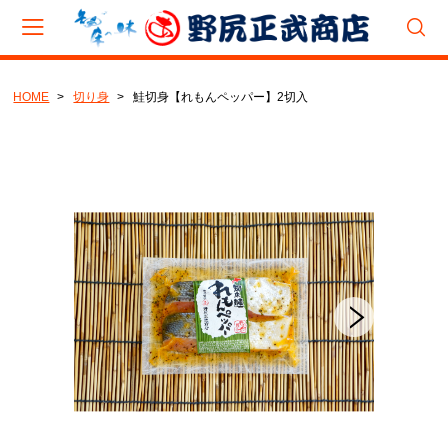
HOME
切り身
鮭切身【れもんペッパー】2切入
会員登録
マイページ
カート
CAMPAIGN
夏のバーベキュー(BBQ)キャンペーン
8月企画『旨辛たこジャン』キャンペーン
CATEGORY
新巻鮭
いくら・筋子
とば・乾物製品