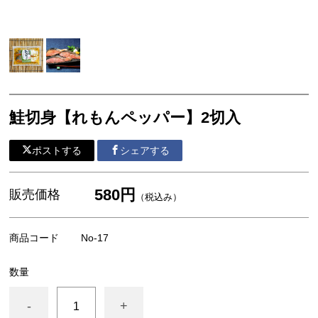
一夜干し
切り身
帆立・濡れ珍味 他
鮭切身【れもんペッパー】2切入
ポストする
シェアする
580円
販売価格
（税込み）
商品コード
No-17
数量
-
+