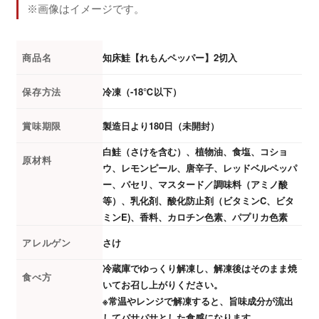
※画像はイメージです。
商品名
知床鮭【れもんペッパー】2切入
保存方法
冷凍（-18℃以下）
賞味期限
製造日より180日（未開封）
白鮭（さけを含む）、植物油、食塩、コショ
原材料
ウ、レモンピール、唐辛子、レッドベルペッパ
ー、パセリ、マスタード／調味料（アミノ酸
等）、乳化剤、酸化防止剤（ビタミンC、ビタ
ミンE)、香料、カロチン色素、パプリカ色素
アレルゲン
さけ
冷蔵庫でゆっくり解凍し、解凍後はそのまま焼
食べ方
いてお召し上がりください。
※常温やレンジで解凍すると、旨味成分が流出
してパサパサとした食感になります。