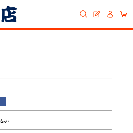
る
込み）