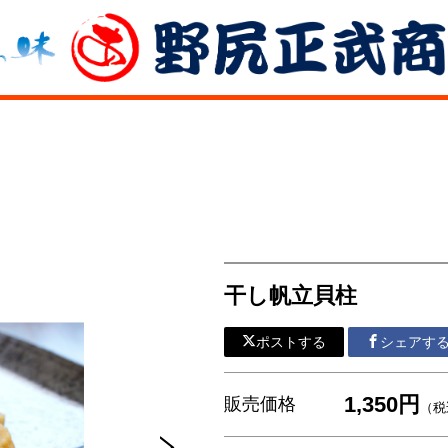
干し帆立貝柱
ポストする
シェアす
1,350円
販売価格
（税