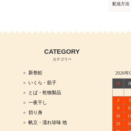
配送方法
CATEGORY
カテゴリー
新巻鮭
2026年
いくら・筋子
日
とば・乾物製品
2
3
一夜干し
9
1
切り身
16
1
帆立・濡れ珍味 他
23
2