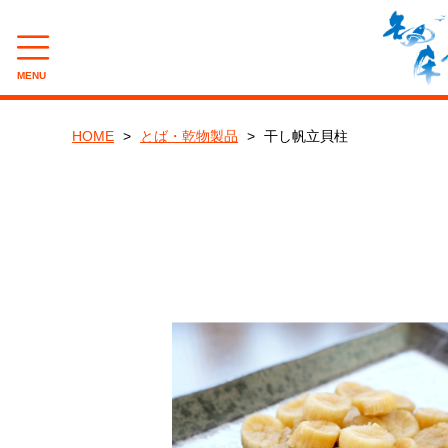
MENU
CAMPAIGN
HOME
とば・乾物製品
干し帆立貝柱
夏のバーベキュー(BBQ)キャンペーン
8月企画『旨辛たこジャン』キャンペーン
CATEGORY
新巻鮭
いくら・筋子
とば・乾物製品
一夜干し