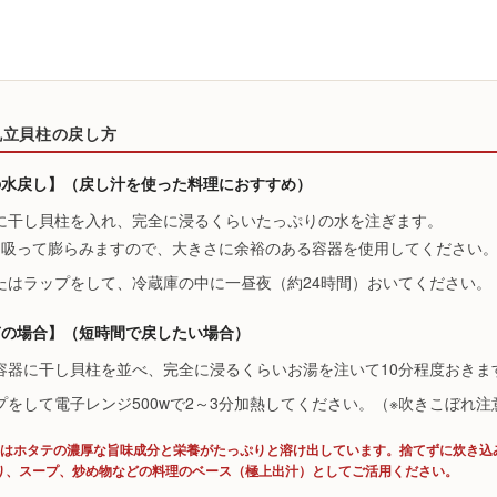
帆立貝柱の戻し方
の水戻し】（戻し汁を使った料理におすすめ）
に干し貝柱を入れ、完全に浸るくらいたっぷりの水を注ぎます。
を吸って膨らみますので、大きさに余裕のある容器を使用してください
たはラップをして、冷蔵庫の中に一昼夜（約24時間）おいてください。
ぎの場合】（短時間で戻したい場合）
容器に干し貝柱を並べ、完全に浸るくらいお湯を注いて10分程度おきま
プをして電子レンジ500wで2～3分加熱してください。（※吹きこぼれ注
にはホタテの濃厚な旨味成分と栄養がたっぷりと溶け出しています。捨てずに炊き込
り、スープ、炒め物などの料理のベース（極上出汁）としてご活用ください。