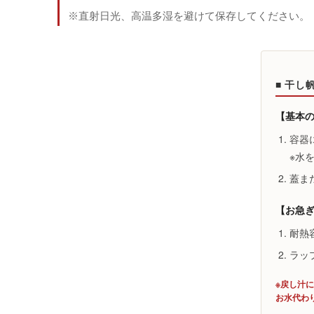
※直射日光、高温多湿を避けて保存してください。
■ 干し
【基本
容器
※水
蓋ま
【お急
耐熱
ラッ
※戻し汁
お水代わ