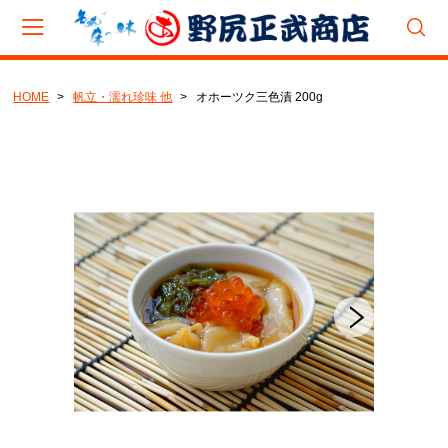
HOME
帆立・濡れ珍味 他
オホーツク三色漬 200g
会員登録
マイページ
カート
CAMPAIGN
夏のバーベキュー(BBQ)キャンペーン
8月企画『旨辛たこジャン』キャンペーン
CATEGORY
新巻鮭
いくら・筋子
とば・乾物製品