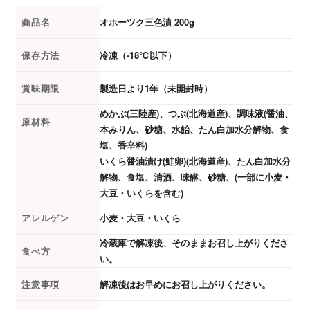
商品名
オホーツク三色漬 200g
保存方法
冷凍（-18℃以下）
賞味期限
製造日より1年（未開封時）
めかぶ(三陸産)、つぶ(北海道産)、調味液(醤油、
原材料
本みりん、砂糖、水飴、たん白加水分解物、食
塩、香辛料)
いくら醤油漬け(鮭卵)(北海道産)、たん白加水分
解物、食塩、清酒、味醂、砂糖、(一部に小麦・
大豆・いくらを含む)
アレルゲン
小麦・大豆・いくら
冷蔵庫で解凍後、そのままお召し上がりくださ
食べ方
い。
注意事項
解凍後はお早めにお召し上がりください。