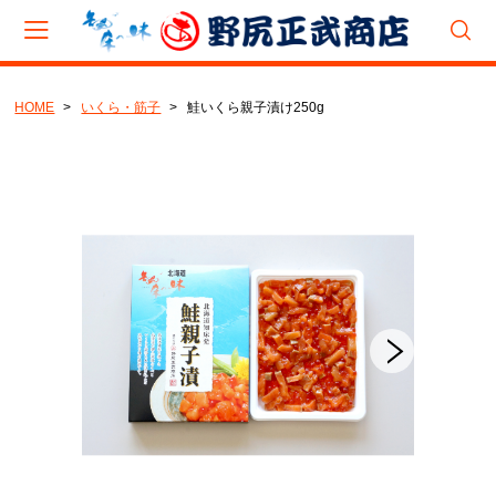
HOME
いくら・筋子
鮭いくら親子漬け250g
会員登録
マイページ
カート
CAMPAIGN
夏のバーベキュー(BBQ)キャンペーン
8月企画『旨辛たこジャン』キャンペーン
CATEGORY
新巻鮭
いくら・筋子
とば・乾物製品