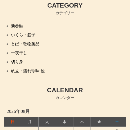
CATEGORY
カテゴリー
新巻鮭
いくら・筋子
とば・乾物製品
一夜干し
切り身
帆立・濡れ珍味 他
CALENDAR
カレンダー
2026年08月
日
月
火
水
木
金
土