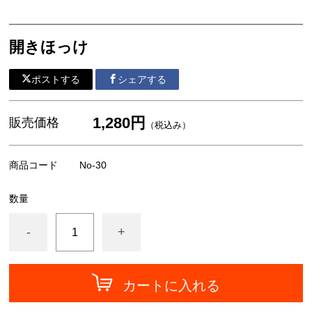
一夜干し
開きほっけ
切り身
帆立・濡れ珍味 他
ポストする
シェアする
1,280円
販売価格
（税込み）
商品コード
No-30
数量
-
+
カートに入れる