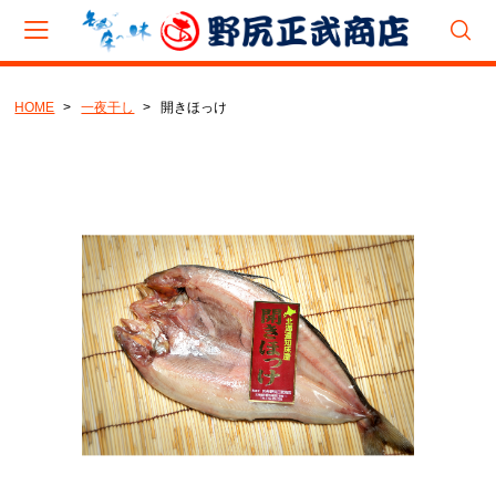
HOME
一夜干し
開きほっけ
会員登録
マイページ
カート
CAMPAIGN
夏のバーベキュー(BBQ)キャンペーン
8月企画『旨辛たこジャン』キャンペーン
CATEGORY
新巻鮭
いくら・筋子
とば・乾物製品