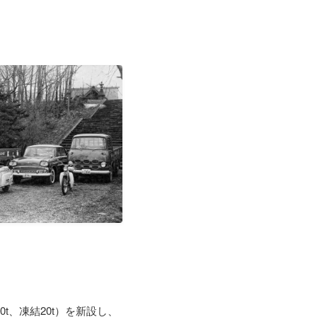
。
t、凍結20t）を新設し、