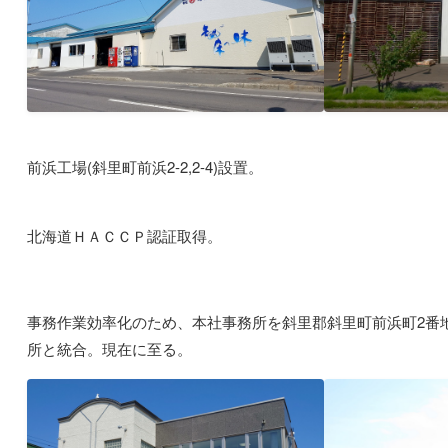
前浜工場(斜里町前浜2-2,2-4)設置。
北海道ＨＡＣＣＰ認証取得。
事務作業効率化のため、本社事務所を斜里郡斜里町前浜町2番
所と統合。現在に至る。