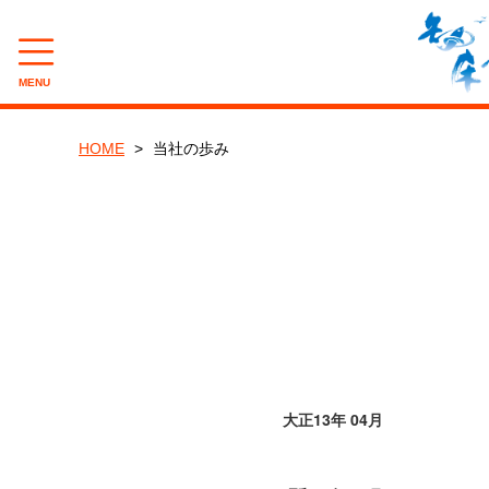
MENU
CAMPAIGN
HOME
当社の歩み
夏のバーベキュー(BBQ)キャンペーン
8月企画『旨辛たこジャン』キャンペーン
CATEGORY
新巻鮭
いくら・筋子
大正13年 04月
とば・乾物製品
一夜干し