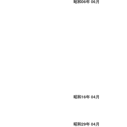
昭和06年 06月
切り身
帆立・濡れ珍味 他
昭和16年 04月
昭和29年 04月